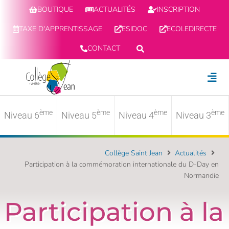
BOUTIQUE
ACTUALITÉS
INSCRIPTION
TAXE D'APPRENTISSAGE
ESIDOC
ECOLEDIRECTE
CONTACT
ème
ème
ème
ème
Niveau 6
Niveau 5
Niveau 4
Niveau 3
Collège Saint Jean
Actualités
Participation à la commémoration internationale du D-Day en
Normandie
Participation à la