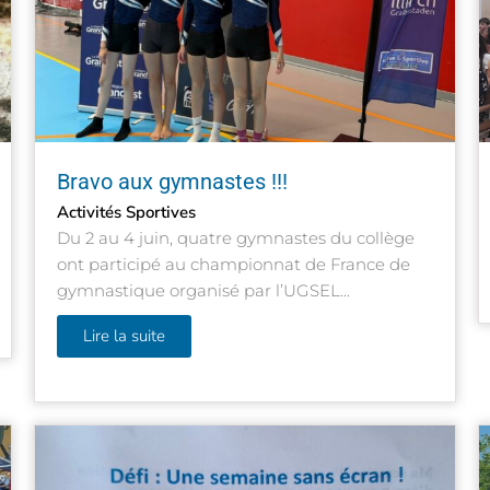
Bravo aux gymnastes !!!
Activités Sportives
Du 2 au 4 juin, quatre gymnastes du collège
ont participé au championnat de France de
gymnastique organisé par l’UGSEL...
Lire la suite