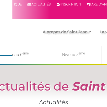
BOUTIQUE
ACTUALITÉS
INSCRIPTION
TAXE D'A
A propos de Saint Jean
La 
ème
ème
Niveau 6
Niveau 5
ctualités de
Saint
Actualités