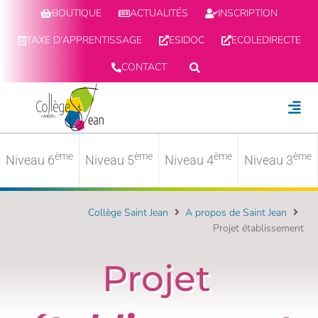
BOUTIQUE
ACTUALITÉS
INSCRIPTION
TAXE D'APPRENTISSAGE
ESIDOC
ECOLEDIRECTE
CONTACT
ème
ème
ème
ème
Niveau 6
Niveau 5
Niveau 4
Niveau 3
Collège Saint Jean
A propos de Saint Jean
Projet établissement
Projet