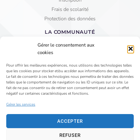
Inscription
Frais de scolarité
Protection des données
LA COMMUNAUTÉ
Equipe éducative
Gérer le consentement aux
AGEC Saint Jean
cookies
APEL
Pour offrir les meilleures expériences, nous utilisons des technologies telles
que les cookies pour stocker et/ou accéder aux informations des appareils.
4 Rue du Faubourg St Jean - VIHIERS 49310 LYS
Le fait de consentir à ces technologies nous permettra de traiter des données
telles que le comportement de navigation ou les ID uniques sur ce site. Le
HAUT LAYON
fait de ne pas consentir ou de retirer son consentement peut avoir un effet
02 41 75 81 15
négatif sur certaines caractéristiques et fonctions.
secretariat@saintjeanvihiers.org
Gérer les services
ACCEPTER
REFUSER