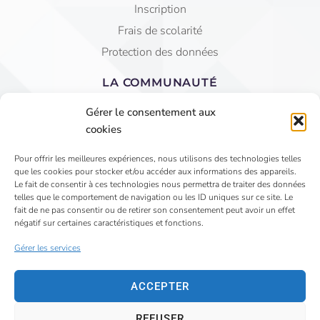
Inscription
Frais de scolarité
Protection des données
LA COMMUNAUTÉ
Equipe éducative
Gérer le consentement aux
AGEC Saint Jean
cookies
APEL
Pour offrir les meilleures expériences, nous utilisons des technologies telles
que les cookies pour stocker et/ou accéder aux informations des appareils.
4 Rue du Faubourg St Jean - VIHIERS 49310 LYS
Le fait de consentir à ces technologies nous permettra de traiter des données
telles que le comportement de navigation ou les ID uniques sur ce site. Le
HAUT LAYON
fait de ne pas consentir ou de retirer son consentement peut avoir un effet
02 41 75 81 15
négatif sur certaines caractéristiques et fonctions.
secretariat@saintjeanvihiers.org
Gérer les services
ACCEPTER
REFUSER