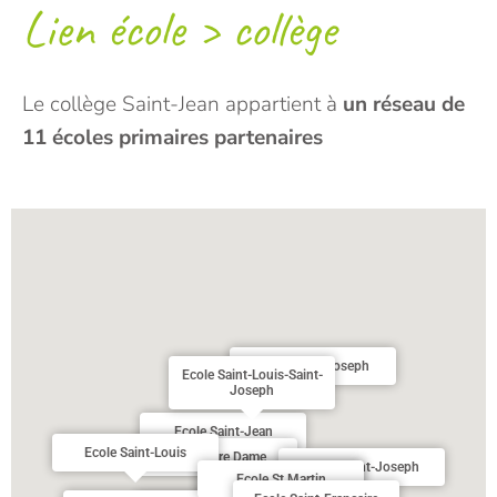
Lien école > collège
Le collège Saint-Jean appartient à
un réseau de
11 écoles primaires partenaires
Ecole Saint Joseph
Ecole Saint-Louis-Saint-
Joseph
Ecole Saint-Jean
Ecole Saint-Louis
Ecole Notre Dame
Ecole Saint-Joseph
Ecole St Martin
Ecole Saint-Joseph