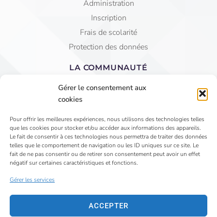
Administration
Inscription
Frais de scolarité
Protection des données
LA COMMUNAUTÉ
Equipe éducative
Gérer le consentement aux
AGEC Saint Jean
cookies
APEL
Pour offrir les meilleures expériences, nous utilisons des technologies telles
que les cookies pour stocker et/ou accéder aux informations des appareils.
4 Rue du Faubourg St Jean - VIHIERS 49310 LYS
Le fait de consentir à ces technologies nous permettra de traiter des données
telles que le comportement de navigation ou les ID uniques sur ce site. Le
HAUT LAYON
fait de ne pas consentir ou de retirer son consentement peut avoir un effet
02 41 75 81 15
négatif sur certaines caractéristiques et fonctions.
secretariat@saintjeanvihiers.org
Gérer les services
ACCEPTER