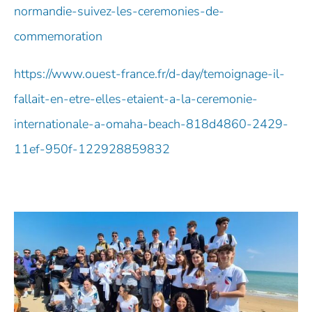
normandie-suivez-les-ceremonies-de-
commemoration
https://www.ouest-france.fr/d-day/temoignage-il-
fallait-en-etre-elles-etaient-a-la-ceremonie-
internationale-a-omaha-beach-818d4860-2429-
11ef-950f-122928859832