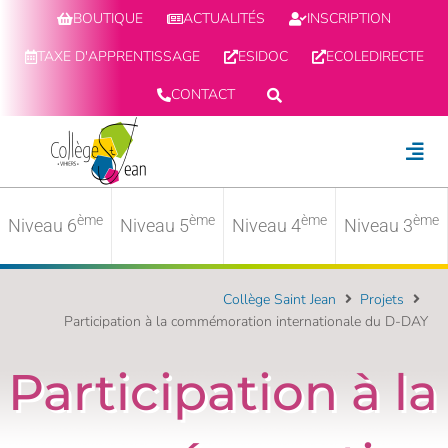
BOUTIQUE
ACTUALITÉS
INSCRIPTION
TAXE D'APPRENTISSAGE
ESIDOC
ECOLEDIRECTE
CONTACT
ème
ème
ème
ème
Niveau 6
Niveau 5
Niveau 4
Niveau 3
Collège Saint Jean
Projets
Participation à la commémoration internationale du D-DAY
Participation à la