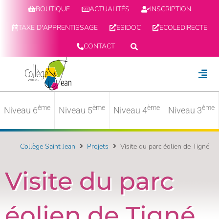
BOUTIQUE
ACTUALITÉS
INSCRIPTION
TAXE D'APPRENTISSAGE
ESIDOC
ECOLEDIRECTE
CONTACT
ème
ème
ème
ème
Niveau 6
Niveau 5
Niveau 4
Niveau 3
Collège Saint Jean
Projets
Visite du parc éolien de Tigné
Visite du parc
éolien de Tigné