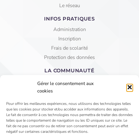
Le réseau
INFOS PRATIQUES
Administration
Inscription
Frais de scolarité
Protection des données
LA COMMUNAUTÉ
Equipe éducative
Gérer le consentement aux
AGEC Saint Jean
cookies
APEL
Pour offrir les meilleures expériences, nous utilisons des technologies telles
que les cookies pour stocker et/ou accéder aux informations des appareils.
4 Rue du Faubourg St Jean - VIHIERS 49310 LYS
Le fait de consentir à ces technologies nous permettra de traiter des données
telles que le comportement de navigation ou les ID uniques sur ce site. Le
HAUT LAYON
fait de ne pas consentir ou de retirer son consentement peut avoir un effet
02 41 75 81 15
négatif sur certaines caractéristiques et fonctions.