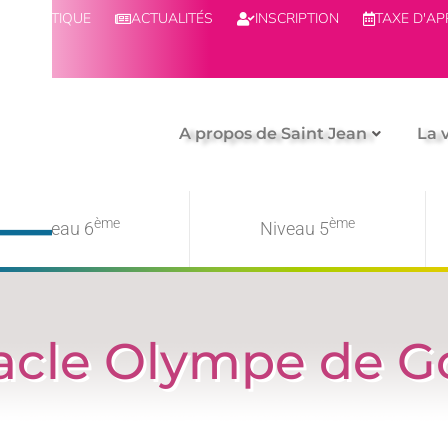
BOUTIQUE
ACTUALITÉS
INSCRIPTION
TAXE D'A
A propos de Saint Jean
La 
ème
ème
Niveau 6
Niveau 5
acle Olympe de 