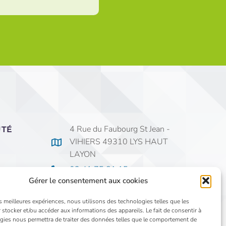
4 Rue du Faubourg St Jean -
UTÉ
VIHIERS 49310 LYS HAUT
LAYON
02 41 75 81 15
Gérer le consentement aux cookies
secretariat@saintjeanvihiers.org
es meilleures expériences, nous utilisons des technologies telles que les
 stocker et/ou accéder aux informations des appareils. Le fait de consentir à
gies nous permettra de traiter des données telles que le comportement de