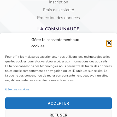
Inscription
Frais de scolarité
Protection des données
LA COMMUNAUTÉ
Equipe éducative
Gérer le consentement aux
AGEC Saint Jean
cookies
APEL
Pour offrir les meilleures expériences, nous utilisons des technologies telles
que les cookies pour stocker et/ou accéder aux informations des appareils.
4 Rue du Faubourg St Jean - VIHIERS 49310 LYS
Le fait de consentir à ces technologies nous permettra de traiter des données
telles que le comportement de navigation ou les ID uniques sur ce site. Le
HAUT LAYON
fait de ne pas consentir ou de retirer son consentement peut avoir un effet
02 41 75 81 15
négatif sur certaines caractéristiques et fonctions.
secretariat@saintjeanvihiers.org
Gérer les services
ACCEPTER
REFUSER