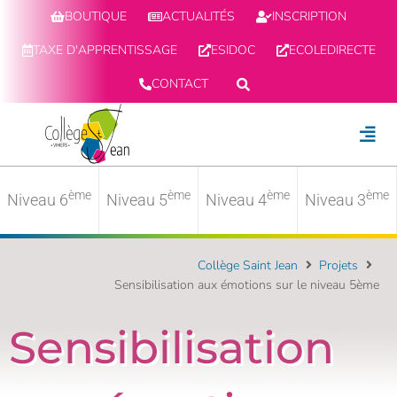
BOUTIQUE
ACTUALITÉS
INSCRIPTION
TAXE D'APPRENTISSAGE
ESIDOC
ECOLEDIRECTE
CONTACT
ème
ème
ème
ème
Niveau 6
Niveau 5
Niveau 4
Niveau 3
Collège Saint Jean
Projets
Sensibilisation aux émotions sur le niveau 5ème
Sensibilisation