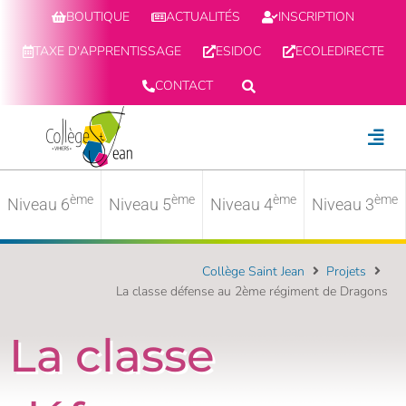
BOUTIQUE
ACTUALITÉS
INSCRIPTION
TAXE D'APPRENTISSAGE
ESIDOC
ECOLEDIRECTE
CONTACT
ème
ème
ème
ème
Niveau 6
Niveau 5
Niveau 4
Niveau 3
Collège Saint Jean
Projets
La classe défense au 2ème régiment de Dragons
La classe