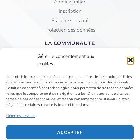
Administration
Inscription
Frais de scolarité
Protection des données
LA COMMUNAUTÉ
Equipe éducative
Gérer le consentement aux
AGEC Saint Jean
cookies
APEL
Pour offrir les meilleures expériences, nous utilisons des technologies telles
que les cookies pour stocker et/ou accéder aux informations des appareils.
4 Rue du Faubourg St Jean - VIHIERS 49310 LYS
Le fait de consentir à ces technologies nous permettra de traiter des données
telles que le comportement de navigation ou les ID uniques sur ce site. Le
HAUT LAYON
fait de ne pas consentir ou de retirer son consentement peut avoir un effet
02 41 75 81 15
négatif sur certaines caractéristiques et fonctions.
secretariat@saintjeanvihiers.org
Gérer les services
ACCEPTER