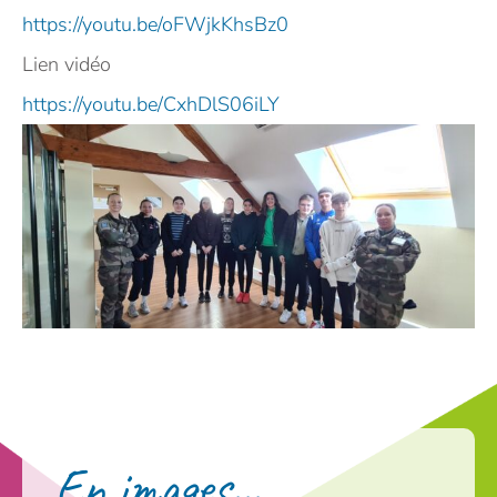
https://youtu.be/oFWjkKhsBz0
Lien vidéo
https://youtu.be/CxhDlS06iLY
En images...