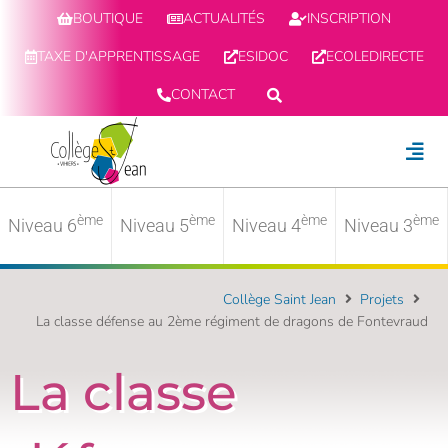
BOUTIQUE
ACTUALITÉS
INSCRIPTION
TAXE D'APPRENTISSAGE
ESIDOC
ECOLEDIRECTE
CONTACT
ème
ème
ème
ème
Niveau 6
Niveau 5
Niveau 4
Niveau 3
Collège Saint Jean
Projets
La classe défense au 2ème régiment de dragons de Fontevraud
La classe