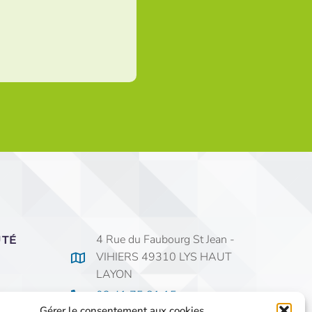
4 Rue du Faubourg St Jean -
UTÉ
VIHIERS 49310 LYS HAUT
LAYON
02 41 75 81 15
Gérer le consentement aux cookies