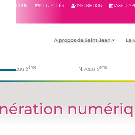
BOUTIQUE
ACTUALITÉS
INSCRIPTION
TAXE D'A
A propos de Saint Jean
La 
ème
ème
Niveau 6
Niveau 5
nération numéri