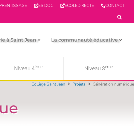
PPRENTISSAGE
ESIDOC
ECOLEDIRECTE
CONTACT
vie à Saint Jean
La communauté éducative
ème
ème
Niveau 4
Niveau 3
Collège Saint Jean
Projets
Génération numérique
que