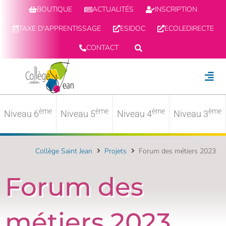
BOUTIQUE
ACTUALITÉS
INSCRIPTION
TAXE D'APPRENTISSAGE
ESIDOC
ECOLEDIRECTE
CONTACT
ème
ème
ème
ème
Niveau 6
Niveau 5
Niveau 4
Niveau 3
Collège Saint Jean
Projets
Forum des métiers 2023
Forum des
métiers 2023