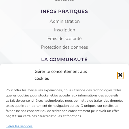
INFOS PRATIQUES
Administration
Inscription
Frais de scolarité
Protection des données
LA COMMUNAUTÉ
Equipe éducative
Gérer le consentement aux
AGEC Saint Jean
cookies
APEL
Pour offrir les meilleures expériences, nous utilisons des technologies telles
que les cookies pour stocker et/ou accéder aux informations des appareils.
4 Rue du Faubourg St Jean - VIHIERS 49310 LYS
Le fait de consentir à ces technologies nous permettra de traiter des données
telles que le comportement de navigation ou les ID uniques sur ce site. Le
HAUT LAYON
fait de ne pas consentir ou de retirer son consentement peut avoir un effet
02 41 75 81 15
négatif sur certaines caractéristiques et fonctions.
secretariat@saintjeanvihiers.org
Gérer les services