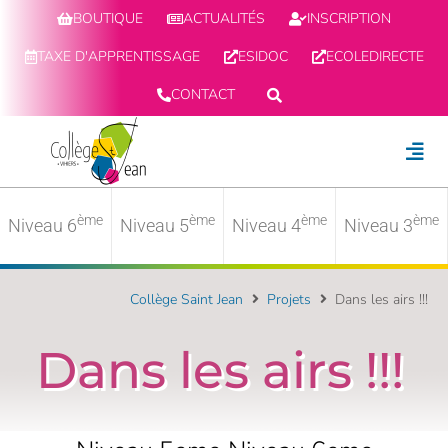
BOUTIQUE
ACTUALITÉS
INSCRIPTION
TAXE D'APPRENTISSAGE
ESIDOC
ECOLEDIRECTE
CONTACT
ème
ème
ème
ème
Niveau 6
Niveau 5
Niveau 4
Niveau 3
Collège Saint Jean
Projets
Dans les airs !!!
Dans les airs !!!