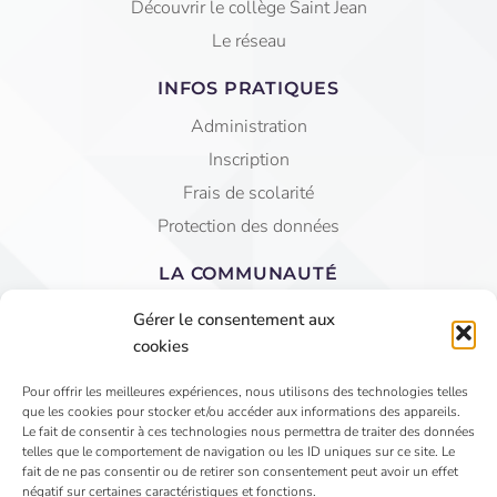
Découvrir le collège Saint Jean
Le réseau
INFOS PRATIQUES
Administration
Inscription
Frais de scolarité
Protection des données
LA COMMUNAUTÉ
Equipe éducative
Gérer le consentement aux
AGEC Saint Jean
cookies
APEL
Pour offrir les meilleures expériences, nous utilisons des technologies telles
que les cookies pour stocker et/ou accéder aux informations des appareils.
4 Rue du Faubourg St Jean - VIHIERS 49310 LYS
Le fait de consentir à ces technologies nous permettra de traiter des données
telles que le comportement de navigation ou les ID uniques sur ce site. Le
HAUT LAYON
fait de ne pas consentir ou de retirer son consentement peut avoir un effet
02 41 75 81 15
négatif sur certaines caractéristiques et fonctions.