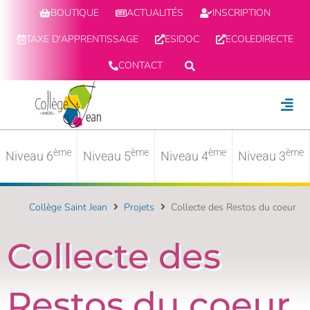
BOUTIQUE
ACTUALITÉS
INSCRIPTION
TAXE D'APPRENTISSAGE
ESIDOC
ECOLEDIRECTE
CONTACT
ème
ème
ème
ème
Niveau 6
Niveau 5
Niveau 4
Niveau 3
Collège Saint Jean
Projets
Collecte des Restos du coeur
Collecte des
Restos du coeur