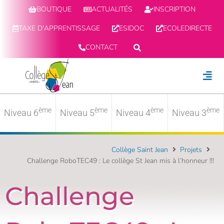
BOUTIQUE
ACTUALITÉS
INSCRIPTION
TAXE D'APPRENTISSAGE
ESIDOC
ECOLEDIRECTE
CONTACT
ème
ème
ème
ème
Niveau 6
Niveau 5
Niveau 4
Niveau 3
Collège Saint Jean
Projets
Challenge RoboTEC49 : Le collège St Jean mis à l’honneur !!!
Challenge