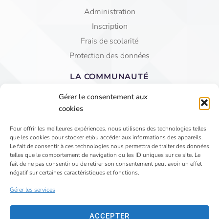
Administration
Inscription
Frais de scolarité
Protection des données
LA COMMUNAUTÉ
Equipe éducative
Gérer le consentement aux
AGEC Saint Jean
cookies
APEL
Pour offrir les meilleures expériences, nous utilisons des technologies telles
que les cookies pour stocker et/ou accéder aux informations des appareils.
4 Rue du Faubourg St Jean - VIHIERS 49310 LYS
Le fait de consentir à ces technologies nous permettra de traiter des données
telles que le comportement de navigation ou les ID uniques sur ce site. Le
HAUT LAYON
fait de ne pas consentir ou de retirer son consentement peut avoir un effet
02 41 75 81 15
négatif sur certaines caractéristiques et fonctions.
secretariat@saintjeanvihiers.org
Gérer les services
ACCEPTER