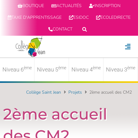
BOUTIQUE
ACTUALITÉS
INSCRIPTION
TAXE D'APPRENTISSAGE
ESIDOC
ECOLEDIRECTE
CONTACT
ème
ème
ème
ème
Niveau 6
Niveau 5
Niveau 4
Niveau 3
Collège Saint Jean
Projets
2ème accueil des CM2
2ème accueil
des CM2