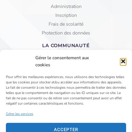
Administration
Inscription
Frais de scolarité
Protection des données
LA COMMUNAUTÉ
Equipe éducative
Gérer le consentement aux
AGEC Saint Jean
cookies
APEL
Pour offrir les meilleures expériences, nous utilisons des technologies telles
que les cookies pour stocker et/ou accéder aux informations des appareils.
4 Rue du Faubourg St Jean - VIHIERS 49310 LYS
Le fait de consentir à ces technologies nous permettra de traiter des données
telles que le comportement de navigation ou les ID uniques sur ce site. Le
HAUT LAYON
fait de ne pas consentir ou de retirer son consentement peut avoir un effet
02 41 75 81 15
négatif sur certaines caractéristiques et fonctions.
secretariat@saintjeanvihiers.org
Gérer les services
ACCEPTER