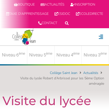
BOUTIQUE
ACTUALITÉS
INSCRIPTION
TAXE D'APPRENTISSAGE
ESIDOC
ECOLEDIRECTE
CONTACT
ème
ème
ème
ème
Niveau 6
Niveau 5
Niveau 4
Niveau 3
Collège Saint Jean
Actualités
Visite du lycée Robert d’Arbrissel pour les 5ème Option
aménagée
Visite du lycée