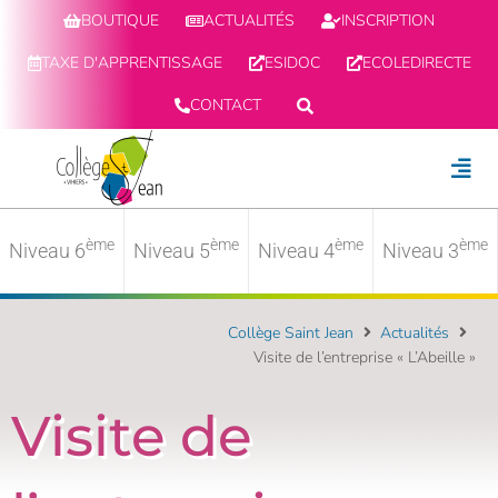
BOUTIQUE
ACTUALITÉS
INSCRIPTION
TAXE D'APPRENTISSAGE
ESIDOC
ECOLEDIRECTE
CONTACT
ème
ème
ème
ème
Niveau 6
Niveau 5
Niveau 4
Niveau 3
Collège Saint Jean
Actualités
Visite de l’entreprise « L’Abeille »
Visite de