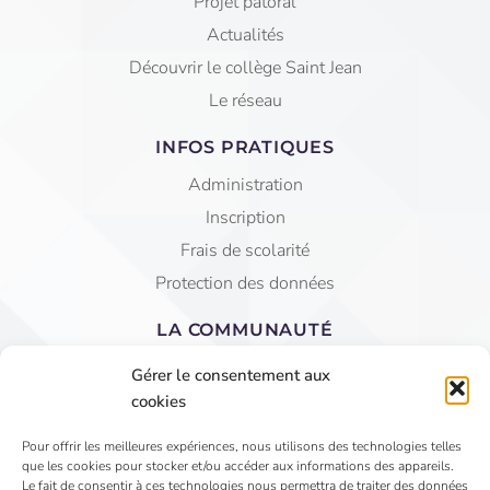
Projet patoral
Actualités
Découvrir le collège Saint Jean
Le réseau
INFOS PRATIQUES
Administration
Inscription
Frais de scolarité
Protection des données
LA COMMUNAUTÉ
Equipe éducative
Gérer le consentement aux
AGEC Saint Jean
cookies
APEL
Pour offrir les meilleures expériences, nous utilisons des technologies telles
que les cookies pour stocker et/ou accéder aux informations des appareils.
4 Rue du Faubourg St Jean - VIHIERS 49310 LYS
Le fait de consentir à ces technologies nous permettra de traiter des données