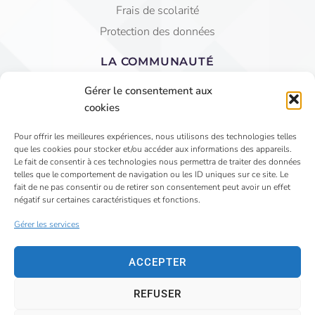
Frais de scolarité
Protection des données
LA COMMUNAUTÉ
Equipe éducative
Gérer le consentement aux
AGEC Saint Jean
cookies
APEL
Pour offrir les meilleures expériences, nous utilisons des technologies telles
que les cookies pour stocker et/ou accéder aux informations des appareils.
4 Rue du Faubourg St Jean - VIHIERS 49310 LYS
Le fait de consentir à ces technologies nous permettra de traiter des données
telles que le comportement de navigation ou les ID uniques sur ce site. Le
HAUT LAYON
fait de ne pas consentir ou de retirer son consentement peut avoir un effet
02 41 75 81 15
négatif sur certaines caractéristiques et fonctions.
secretariat@saintjeanvihiers.org
Gérer les services
ACCEPTER
REFUSER
©
2026
Tous droits réservés Collège Saint Jean Vihiers –