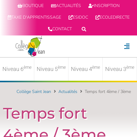
BOUTIQUE
ACTUALITÉS
INSCRIPTION
TAXE D'APPRENTISSAGE
ESIDOC
ECOLEDIRECTE
CONTACT
ème
ème
ème
ème
Niveau 6
Niveau 5
Niveau 4
Niveau 3
Collège Saint Jean
Actualités
Temps fort 4ème / 3ème
Temps fort
4ème / 3ème