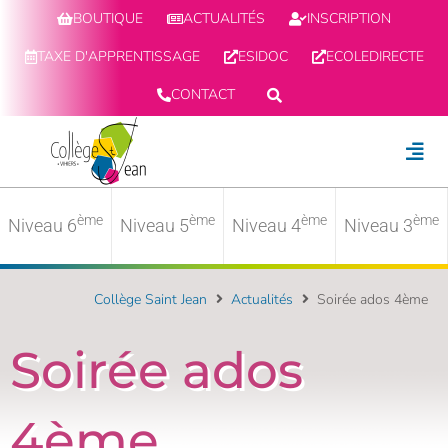
BOUTIQUE
ACTUALITÉS
INSCRIPTION
TAXE D'APPRENTISSAGE
ESIDOC
ECOLEDIRECTE
CONTACT
ème
ème
ème
ème
Niveau 6
Niveau 5
Niveau 4
Niveau 3
Collège Saint Jean
Actualités
Soirée ados 4ème
Soirée ados
4ème