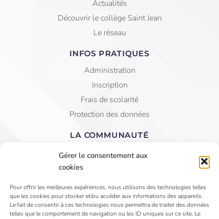
Actualités
Découvrir le collège Saint Jean
Le réseau
INFOS PRATIQUES
Administration
Inscription
Frais de scolarité
Protection des données
LA COMMUNAUTÉ
Equipe éducative
Gérer le consentement aux
AGEC Saint Jean
cookies
APEL
Pour offrir les meilleures expériences, nous utilisons des technologies telles
que les cookies pour stocker et/ou accéder aux informations des appareils.
4 Rue du Faubourg St Jean - VIHIERS 49310 LYS
Le fait de consentir à ces technologies nous permettra de traiter des données
telles que le comportement de navigation ou les ID uniques sur ce site. Le
HAUT LAYON