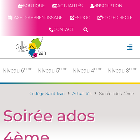
BOUTIQUE
ACTUALITÉS
INSCRIPTION
TAXE D'APPRENTISSAGE
ESIDOC
ECOLEDIRECTE
CONTACT
ème
ème
ème
ème
Niveau 6
Niveau 5
Niveau 4
Niveau 3
Collège Saint Jean
Actualités
Soirée ados 4ème
Soirée ados
4ème