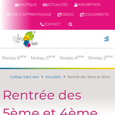
BOUTIQUE
ACTUALITÉS
INSCRIPTION
TAXE D'APPRENTISSAGE
ESIDOC
ECOLEDIRECTE
CONTACT
ème
ème
ème
ème
Niveau 6
Niveau 5
Niveau 4
Niveau 3
Collège Saint Jean
Actualités
Rentrée des 5ème et 4ème
Rentrée des
5ème et 4ème