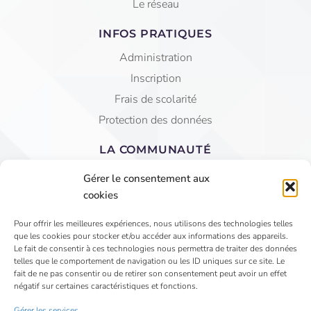
Le réseau
INFOS PRATIQUES
Administration
Inscription
Frais de scolarité
Protection des données
LA COMMUNAUTÉ
Equipe éducative
Gérer le consentement aux
AGEC Saint Jean
cookies
APEL
Pour offrir les meilleures expériences, nous utilisons des technologies telles
que les cookies pour stocker et/ou accéder aux informations des appareils.
4 Rue du Faubourg St Jean - VIHIERS 49310 LYS
Le fait de consentir à ces technologies nous permettra de traiter des données
telles que le comportement de navigation ou les ID uniques sur ce site. Le
HAUT LAYON
fait de ne pas consentir ou de retirer son consentement peut avoir un effet
02 41 75 81 15
négatif sur certaines caractéristiques et fonctions.
secretariat@saintjeanvihiers.org
Gérer les services