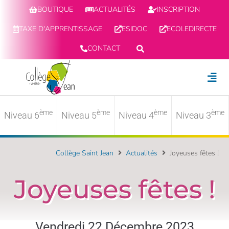
BOUTIQUE
ACTUALITÉS
INSCRIPTION
TAXE D'APPRENTISSAGE
ESIDOC
ECOLEDIRECTE
CONTACT
ème
ème
ème
ème
Niveau 6
Niveau 5
Niveau 4
Niveau 3
Collège Saint Jean
Actualités
Joyeuses fêtes !
Joyeuses fêtes !
Vendredi 22 Décembre 2023