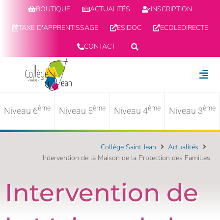
BOUTIQUE
ACTUALITÉS
INSCRIPTION
TAXE D'APPRENTISSAGE
ESIDOC
ECOLEDIRECTE
CONTACT
ème
ème
ème
ème
Niveau 6
Niveau 5
Niveau 4
Niveau 3
Collège Saint Jean
Actualités
Intervention de la Maison de la Protection des Familles
Intervention de