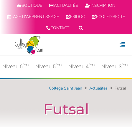
BOUTIQUE
ACTUALITÉS
INSCRIPTION
TAXE D'APPRENTISSAGE
ESIDOC
ECOLEDIRECTE
CONTACT
ème
ème
ème
ème
Niveau 6
Niveau 5
Niveau 4
Niveau 3
Collège Saint Jean
Actualités
Futsal
Futsal