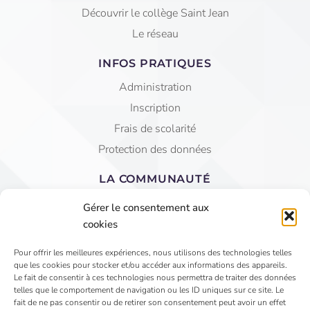
Découvrir le collège Saint Jean
Le réseau
INFOS PRATIQUES
Administration
Inscription
Frais de scolarité
Protection des données
LA COMMUNAUTÉ
Equipe éducative
Gérer le consentement aux
AGEC Saint Jean
cookies
APEL
Pour offrir les meilleures expériences, nous utilisons des technologies telles
que les cookies pour stocker et/ou accéder aux informations des appareils.
4 Rue du Faubourg St Jean - VIHIERS 49310 LYS
Le fait de consentir à ces technologies nous permettra de traiter des données
telles que le comportement de navigation ou les ID uniques sur ce site. Le
HAUT LAYON
fait de ne pas consentir ou de retirer son consentement peut avoir un effet