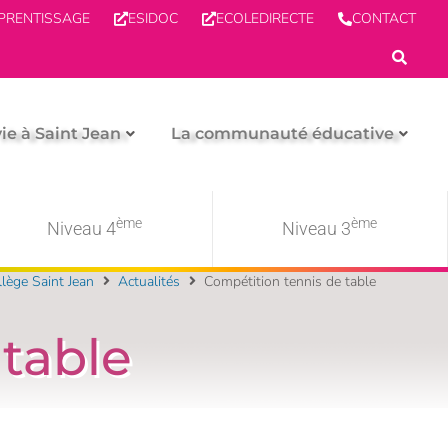
PPRENTISSAGE
ESIDOC
ECOLEDIRECTE
CONTACT
vie à Saint Jean
La communauté éducative
ème
ème
Niveau 4
Niveau 3
lège Saint Jean
Actualités
Compétition tennis de table
 table