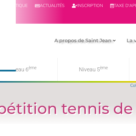
BOUTIQUE
ACTUALITÉS
INSCRIPTION
TAXE D'A
A propos de Saint Jean
La 
ème
ème
Niveau 6
Niveau 5
Col
tition tennis de