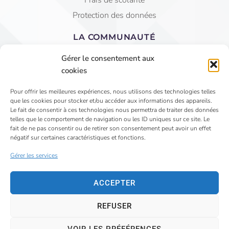
Protection des données
LA COMMUNAUTÉ
Equipe éducative
Gérer le consentement aux
AGEC Saint Jean
cookies
APEL
Pour offrir les meilleures expériences, nous utilisons des technologies telles
que les cookies pour stocker et/ou accéder aux informations des appareils.
4 Rue du Faubourg St Jean - VIHIERS 49310 LYS
Le fait de consentir à ces technologies nous permettra de traiter des données
telles que le comportement de navigation ou les ID uniques sur ce site. Le
HAUT LAYON
fait de ne pas consentir ou de retirer son consentement peut avoir un effet
02 41 75 81 15
négatif sur certaines caractéristiques et fonctions.
secretariat@saintjeanvihiers.org
Gérer les services
ACCEPTER
REFUSER
©
2026
Tous droits réservés Collège Saint Jean Vihiers –
Mentions légales
–
Gestion des données personnelles
VOIR LES PRÉFÉRENCES