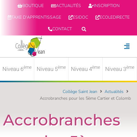
BOUTIQUE
ACTUALITÉS
INSCRIPTION
TAXE D'APPRENTISSAGE
ESIDOC
ECOLEDIRECTE
CONTACT
ème
ème
ème
ème
Niveau 6
Niveau 5
Niveau 4
Niveau 3
Collège Saint Jean
Actualités
Accrobranches pour les 5ème Cartier et Colomb
Accrobranches