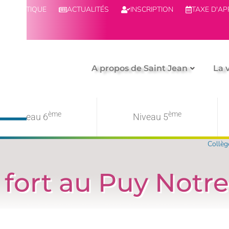
BOUTIQUE
ACTUALITÉS
INSCRIPTION
TAXE D'A
A propos de Saint Jean
La 
ème
ème
Niveau 6
Niveau 5
Collèg
fort au Puy Not