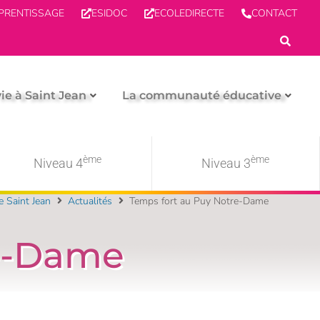
PPRENTISSAGE
ESIDOC
ECOLEDIRECTE
CONTACT
vie à Saint Jean
La communauté éducative
ème
ème
Niveau 4
Niveau 3
e Saint Jean
Actualités
Temps fort au Puy Notre-Dame
re-Dame